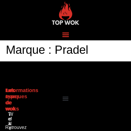
Marque :
Pradel
Les
Les
Informations
marques
types
de
de
wok
woks
T
W
ef
o
al
k
Retrouvez
e